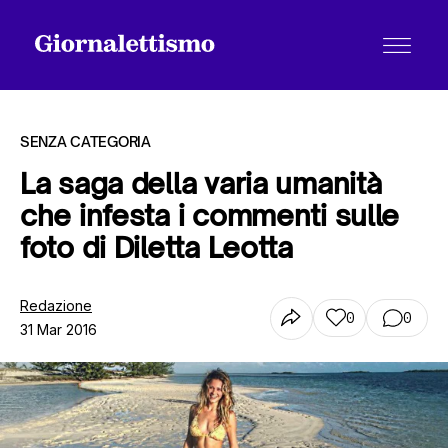
SENZA CATEGORIA
La saga della varia umanità
che infesta i commenti sulle
Tutti gli articoli
foto di Diletta Leotta
Chi siamo
Redazione
0
0
31 Mar 2016
Contatti