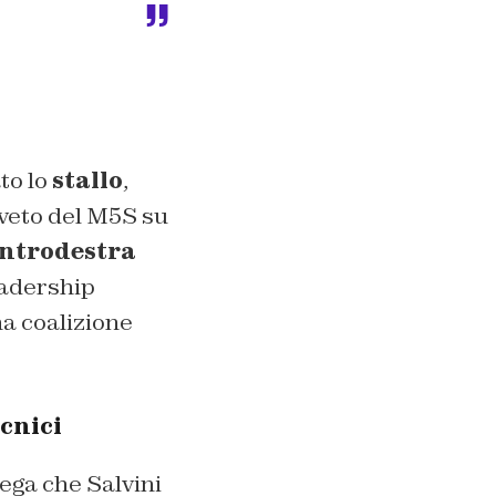
to lo
stallo
,
veto del M5S su
entrodestra
leadership
na coalizione
ecnici
iega che Salvini