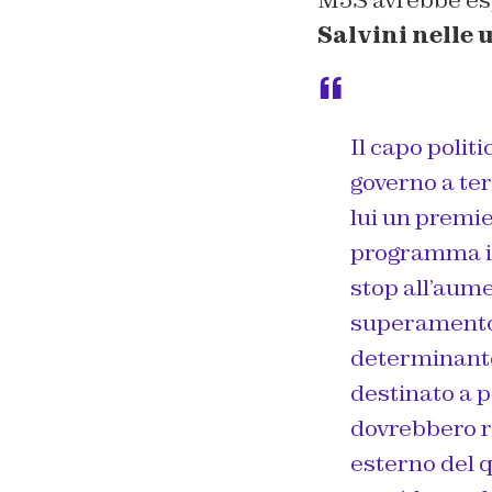
M5S avrebbe esp
Salvini nelle 
Il capo politi
governo a ter
lui un premie
programma in
stop all’aume
superamento 
determinante
destinato a p
dovrebbero re
esterno del q