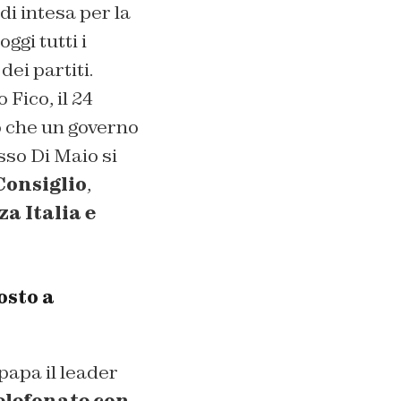
di intesa per la
gi tutti i
dei partiti.
Fico, il 24
o che un governo
sso Di Maio si
Consiglio
,
a Italia e
osto a
papa il leader