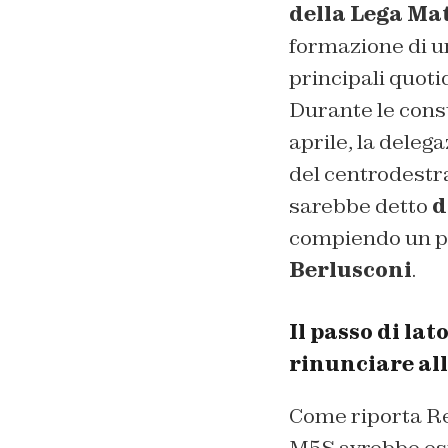
della Lega Mat
formazione di un
principali quotid
Durante le consu
aprile, la deleg
del centrodestra
sarebbe detto
d
compiendo un pa
Berlusconi
.
Il passo di lat
rinunciare al
Come riporta Re