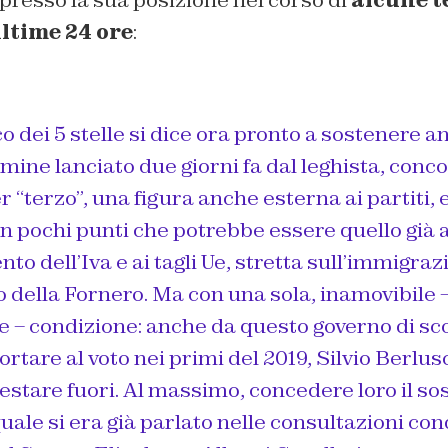
resso la sua posizione nel corso di
alcune t
ultime 24 ore
:
co dei 5 stelle si dice ora pronto a sostenere an
mine lanciato due giorni fa dal leghista, con
r “terzo”, una figura anche esterna ai partiti, 
 pochi punti che potrebbe essere quello già 
nto dell’Iva e ai tagli Ue, stretta sull’immigraz
della Fornero. Ma con una sola, inamovibile –
 – condizione: anche da questo governo di sc
ortare al voto nei primi del 2019, Silvio Berlusc
stare fuori. Al massimo, concedere loro il so
uale si era già parlato nelle consultazioni con