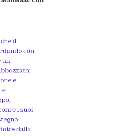
elefonate con
che il
cordando con
e un
abbozzato:
ione e
 e
opo,
oni e i suoi
stegno
dotte dalla