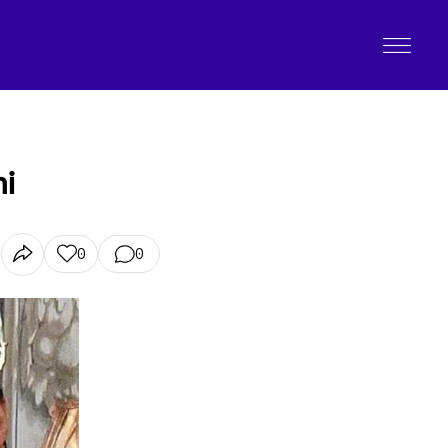
ni
0
0