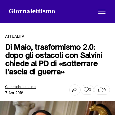
ATTUALITÀ
Di Maio, trasformismo 2.0:
dopo gli ostacoli con Salvini
Tutti gli articoli
chiede al PD di «sotterrare
l’ascia di guerra»
Chi siamo
Gianmichele Laino
0
0
7 Apr 2018
Contatti