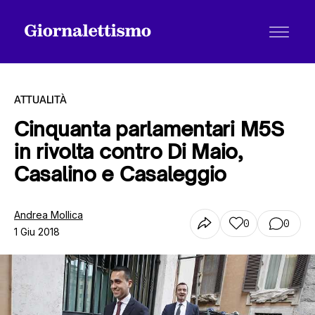
ATTUALITÀ
Cinquanta parlamentari M5S
in rivolta contro Di Maio,
Tutti gli articoli
Casalino e Casaleggio
Chi siamo
Andrea Mollica
0
0
1 Giu 2018
Contatti