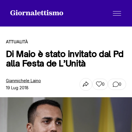
ATTUALITÀ
Di Maio è stato invitato dal Pd
alla Festa de L’Unità
Tutti gli articoli
Gianmichele Laino
0
0
19 Lug 2018
Chi siamo
Contatti