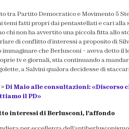
nto tra Partito Democratico e Movimento 5 St
 temi fatti propri dai pentastellati e cari alla 
ano chi non ha avvertito una piccola fitta allo
lare di conflitto d’interessi a proposito di Sil
 immaginare che Berlusconi – aveva detto il l
roprie tv e giornali, stia continuando a mandar
golette, a Salvini qualora decidesse di staccar
 >
Di Maio alle consultazioni: «Discorso c
ttiamo il PD»
tto interessi di Berlusconi, l’affondo
andiera per eccellenza dell’antiberlusconism