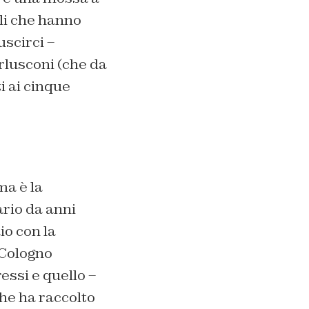
lli che hanno
uscirci –
rlusconi (che da
i ai cinque
ma è la
ario da anni
o con la
 Cologno
essi e quello –
he ha raccolto