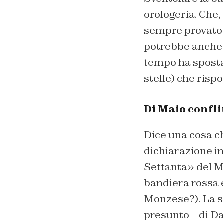
orologeria. Che,
sempre provato a
potrebbe anche 
tempo ha spostat
stelle) che risp
Di Maio confli
Dice una cosa ch
dichiarazione in
Settanta» del M
bandiera rossa e
Monzese?). La se
presunto – di D