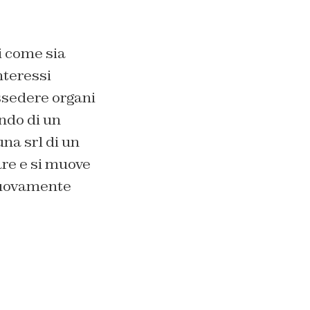
i come sia
nteressi
ossedere organi
ndo di un
na srl di un
are e si muove
 nuovamente