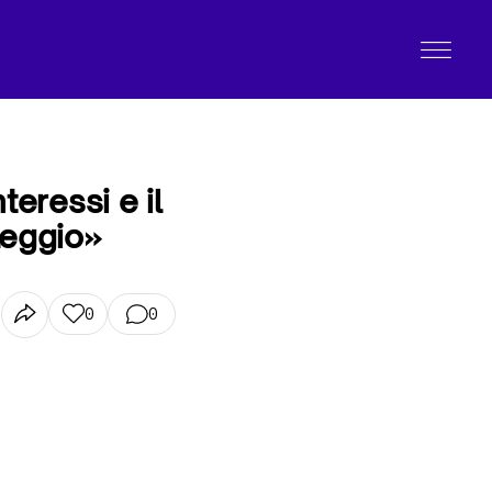
teressi e il
leggio»
0
0