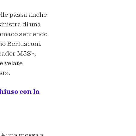
elle passa anche
sinistra di una
 stomaco sentendo
vio Berlusconi.
eader M5S -,
e velate
si».
hiuso con la
o è una mossa a