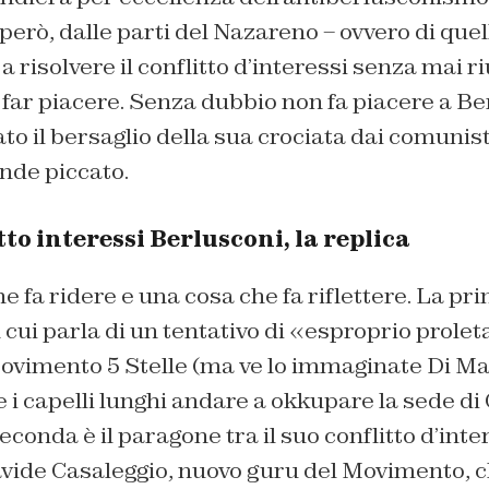
 però, dalle parti del Nazareno – ovvero di que
 risolvere il conflitto d’interessi senza mai ri
far piacere. Senza dubbio non fa piacere a Be
o il bersaglio della sua crociata dai comunist
onde piccato.
tto interessi Berlusconi, la replica
e fa ridere e una cosa che fa riflettere. La pri
 cui parla di un tentativo di «esproprio prolet
ovimento 5 Stelle (ma ve lo immaginate Di Mai
 i capelli lunghi andare a okkupare la sede di
conda è il paragone tra il suo conflitto d’inter
avide Casaleggio, nuovo guru del Movimento, c