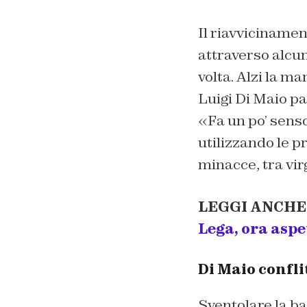
Il riavviciname
attraverso alcuni
volta. Alzi la m
Luigi Di Maio par
«Fa un po’ senso
utilizzando le p
minacce, tra vir
LEGGI ANCHE
Lega, ora aspe
Di Maio confli
Sventolare la b