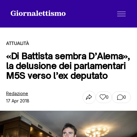
ATTUALITÀ
«Di Battista sembra D’Alema»,
la delusione dei parlamentari
Tutti gli articoli
M5S verso l’ex deputato
Chi siamo
Redazione
0
0
17 Apr 2018
Contatti