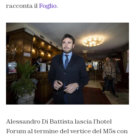
racconta il
Foglio
.
Alessandro Di Battista lascia l’hotel
Forum al termine del vertice del M5s con