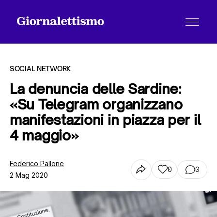
SOCIAL NETWORK
La denuncia delle Sardine:
«Su Telegram organizzano
Tutti gli articoli
manifestazioni in piazza per il
4 maggio»
Chi siamo
Federico Pallone
0
0
2 Mag 2020
Contatti