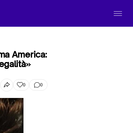
ema America:
egalità»
0
0