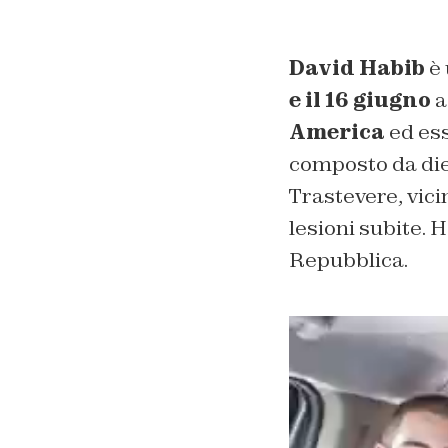
David Habib
è 
e il 16 giugno
a
America
ed ess
composto da die
Trastevere, vici
lesioni subite. 
Repubblica
.