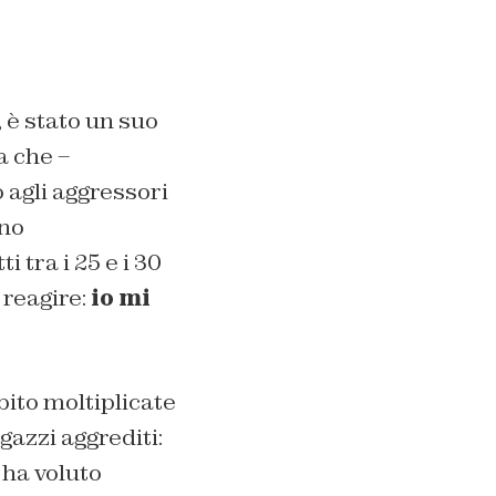
 è stato un suo
a che –
 agli aggressori
nno
 tra i 25 e i 30
 reagire:
io mi
bito moltiplicate
gazzi aggrediti:
 ha voluto