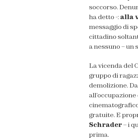
soccorso. Denun
ha detto -:
alla 
messaggio di spe
cittadino soltan
a nessuno – un 
La vicenda del 
gruppo di ragazz
demolizione. Da
all’occupazione 
cinematografico 
gratuite. E prop
Schrader
– i q
prima.