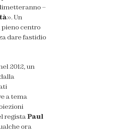
 dimetteranno –
tà
». Un
n pieno centro
za dare fastidio
el 2012, un
dalla
ati
ve a tema
oiezioni
l regista
Paul
qualche ora