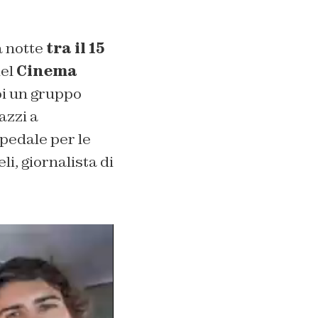
a notte
tra il 15
del
Cinema
oi un gruppo
azzi a
spedale per le
i, giornalista di