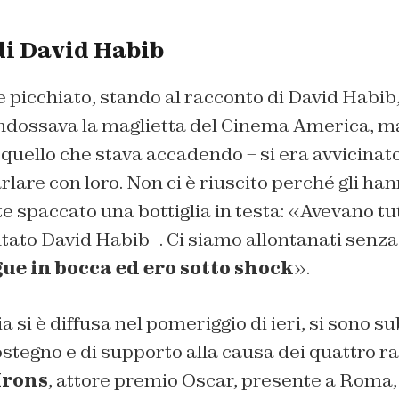
di David Habib
e picchiato, stando al racconto di David Habib,
ndossava la maglietta del Cinema America, m
quello che stava accadendo – si era avvicinato
rlare con loro. Non ci è riuscito perché gli ha
paccato una bottiglia in testa: «Avevano tutti
tato David Habib -. Ci siamo allontanati senza
gue in bocca ed ero sotto shock
».
 si è diffusa nel pomeriggio di ieri, si sono su
sostegno e di supporto alla causa dei quattro ra
Irons
, attore premio Oscar, presente a Roma,