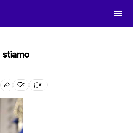
, stiamo
0
0