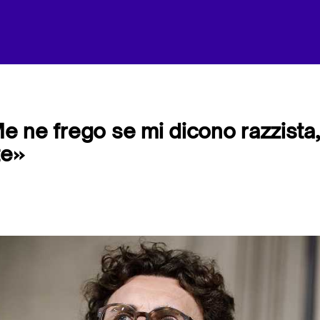
«Me ne frego se mi dicono razzista
te»