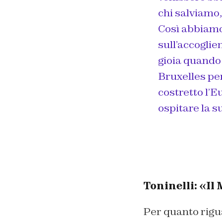
chi salviamo,
Così abbiamo t
sull’accoglien
gioia quando 
Bruxelles per
costretto l’
ospitare la s
Toninelli: «Il
Per quanto rigu