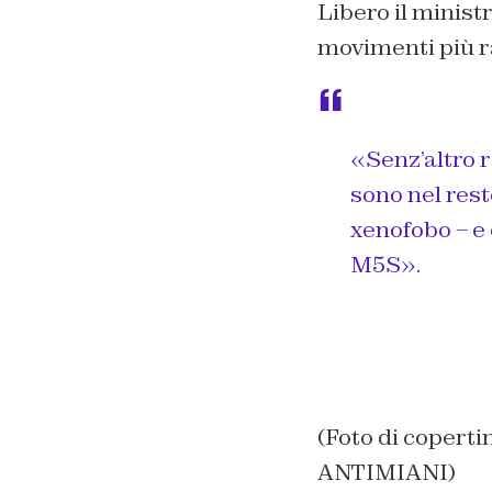
Libero il minist
movimenti più ra
«Senz’altro 
sono nel rest
xenofobo – e c
M5S».
(Foto di copert
ANTIMIANI)