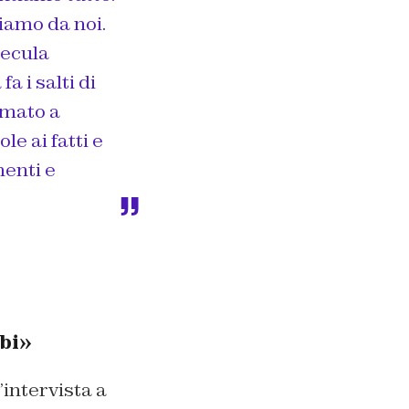
iamo da noi.
pecula
a i salti di
rmato a
e ai fatti e
menti e
obi»
l’intervista a