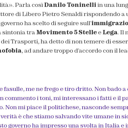
lità». Parla così
Danilo Toninelli
in una lung
rettore di Libero Pietro Senaldi rispondendo
l governo ha scelto di seguire sull’
immigrazi
a sintonia tra
Movimento 5 Stelle
e
Lega
. Il
 dei Trasporti, ha detto di non temere di esser
nofobia
, ad andare troppo d’accordo con il le
fasulle, me ne frego e tiro dritto. Non bado a
 commento i toni, mi interessano i fatti e il pa
. Non mi piace il politichese, nasconde sempr
 verità è che stiamo salvando vite umane in s
sto governo ha impresso una svolta in Italia e