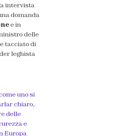
a intervista
 a una domanda
one
e in
 ministro delle
e tacciato di
ader leghista
 come uno si
rlar chiaro,
e delle
icurezza e
 in Europa