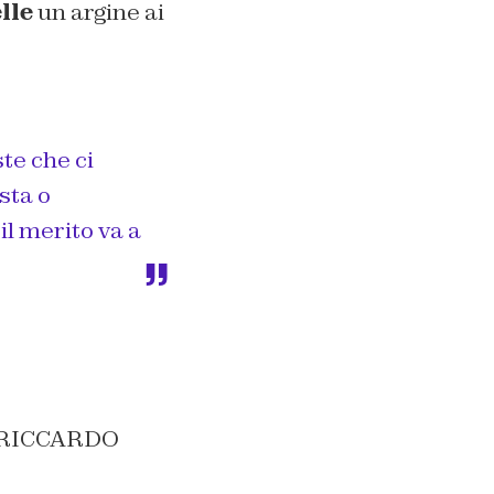
lle
un argine ai
te che ci
sta o
il merito va a
 / RICCARDO