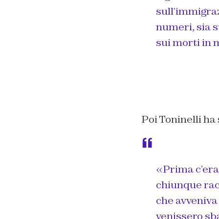
sull’immigraz
numeri, sia s
sui morti in 
Poi Toninelli ha 
«Prima c’era 
chiunque racc
che avveniva
venissero sba