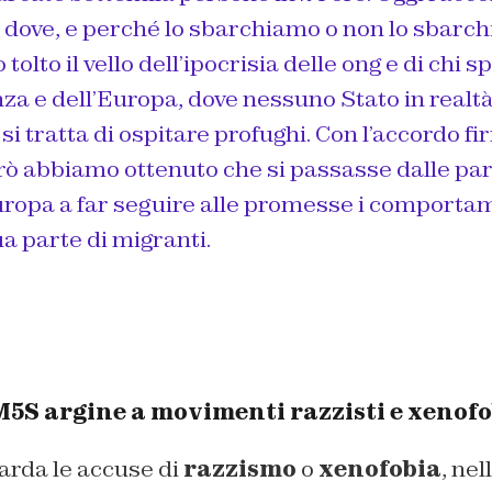
 dove, e perché lo sbarchiamo o non lo sbarch
olto il vello dell’ipocrisia delle ong e di chi s
za e dell’Europa, dove nessuno Stato in realtà f
si tratta di ospitare profughi. Con l’accordo fi
ò abbiamo ottenuto che si passasse dalle parol
Europa a far seguire alle promesse i comporta
ua parte di migranti.
 M5S argine a movimenti razzisti e xenof
arda le accuse di
razzismo
o
xenofobia
, nel