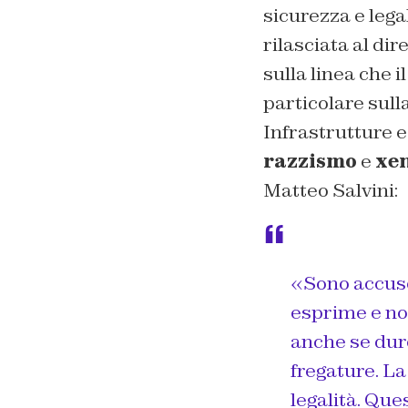
sicurezza e lega
rilasciata al di
sulla linea che i
particolare sull
Infrastrutture e
razzismo
e
xe
Matteo Salvini:
«Sono accuse 
esprime e non
anche se duro
fregature. La
legalità. Que