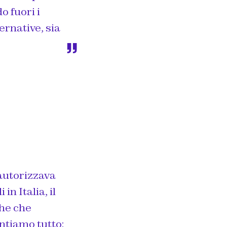
o fuori i
ernative, sia
autorizzava
n Italia, il
che che
ntiamo tutto: