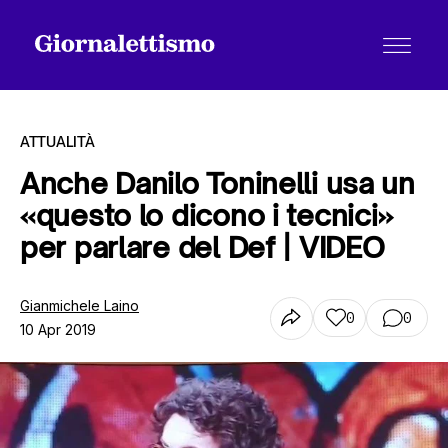
ATTUALITÀ
Anche Danilo Toninelli usa un
«questo lo dicono i tecnici»
Tutti gli articoli
per parlare del Def | VIDEO
Chi siamo
Gianmichele Laino
0
0
10 Apr 2019
Contatti