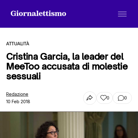
ATTUALITÀ
Cristina Garcia, la leader del
MeeToo accusata di molestie
Tutti gli articoli
sessuali
Chi siamo
Redazione
0
0
10 Feb 2018
Contatti