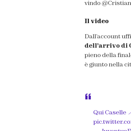
vindo @Cristiano
Il video
Dall’account uff
dell’arrivo di
pieno della fina
è giunto nella c
Qui Caselle 
pic.twitter
— JuventusF