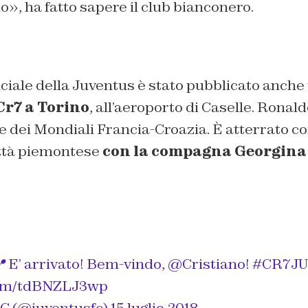
», ha fatto sapere il club bianconero.
iciale della Juventus è stato pubblicato anche
 Cr7 a Torino
, all’aeroporto di Caselle. Ronald
le dei Mondiali Francia-Croazia. È atterrato co
ittà piemontese
con la compagna Georgina
 E’ arrivato! Bem-vindo,
@Cristiano
!
#CR7J
.com/tdBNZLJ3wp
C (@juventusfc)
15 luglio 2018