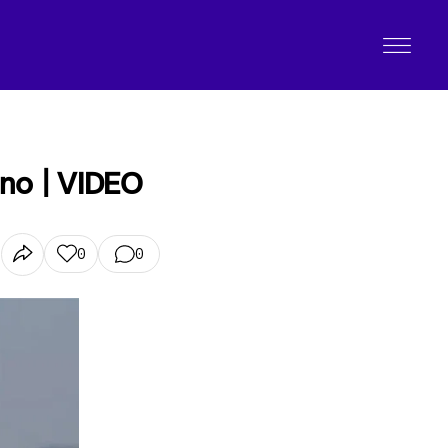
ino | VIDEO
0
0