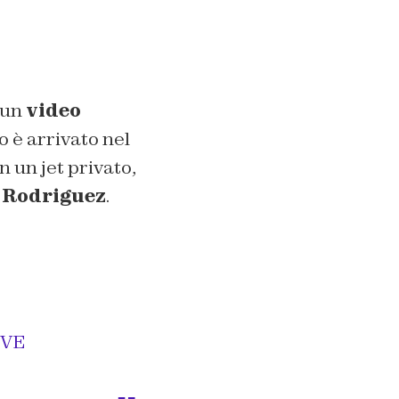
 un
video
o è arrivato nel
n un jet privato,
 Rodriguez
.
UVE