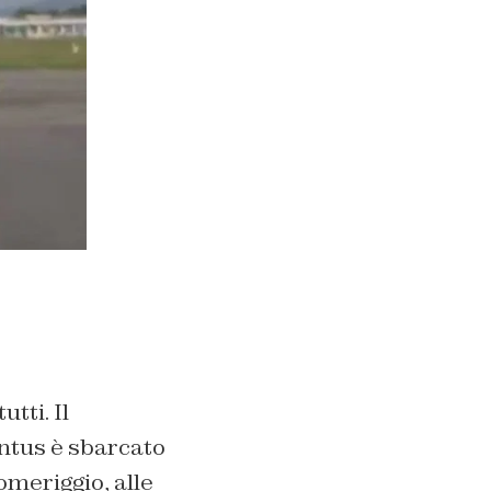
tti. Il
entus è sbarcato
omeriggio, alle