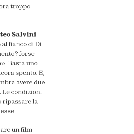
cora troppo
teo Salvini
 al fianco di Di
uento? forse
o». Basta uno
ncora spento. E,
sembra avere due
. Le condizioni
o ripassare la
lesse.
sare un film