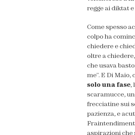
regge ai diktat e
Come spesso acca
colpo ha cominci
chiedere e chied
oltre a chiedere
che usava bastone
me”. E Di Maio, 
solo una fase
,
scaramucce, un r
frecciatine sui s
pazienza, e acut
Fraintendimenti
aspirazioni che 