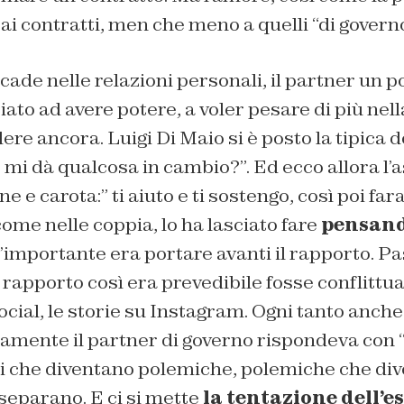
 ai contratti, men che meno a quelli “di governo
de nelle relazioni personali, il partner un po’
ato ad avere potere, a voler pesare di più nell
ere ancora. Luigi Di Maio si è posto la tipic
, mi dà qualcosa in cambio?”. Ed ecco allora l’
 e carota:” ti aiuto e ti sostengo, così poi far
come nelle coppia, lo ha lasciato fare
pensand
 l’importante era portare avanti il rapporto. Pa
apporto così era prevedibile fosse conflittua
ocial, le storie su Instagram. Ogni tanto anche
amente il partner di governo rispondeva con “e
 che diventano polemiche, polemiche che div
separano. E ci si mette
la tentazione dell’e