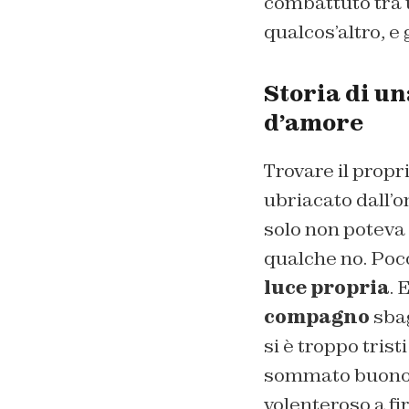
combattuto tra un
qualcos’altro, e 
Storia di un
d’amore
Trovare il propr
ubriacato dall’o
solo non poteva 
qualche no. Poco
luce propria
. 
compagno
sbag
si è troppo tristi
sommato buono:
volenteroso a fi