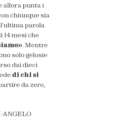
e allora punta i
 con chiunque sia
, l’ultima parola
di 14 mesi che
 siamo»
. Mentre
ono solo gelosie
so dai dieci
hiede
di chi si
partire da zero,
RI-ANGELO