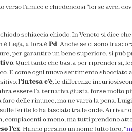
o verso l’amico e chiedendosi “forse avrei dov
l chiodo schiaccia chiodo. In Veneto si dice che
n è Lega, allora è
Pd
. Anche se ci sono trascors
re, per garantire un bene superiore, si può p
stivo
. Quel tanto che basta per riprendersi, lec
ioco. E come ogni nuovo sentimento sbocciato 
sitivo:
l’intesa c’è
, le differenze incuriosiscon
ra essere l’alternativa giusta, forse molto pi
 fare delle rinunce, ma ne varrà la pena. Luig
 sulle ferite lo ha lasciato tra le onde. Arrivano 
n, compiacenti o meno, ma tutti prendono atto
o l’ex
. Hanno persino un nome tutto loro, “
m