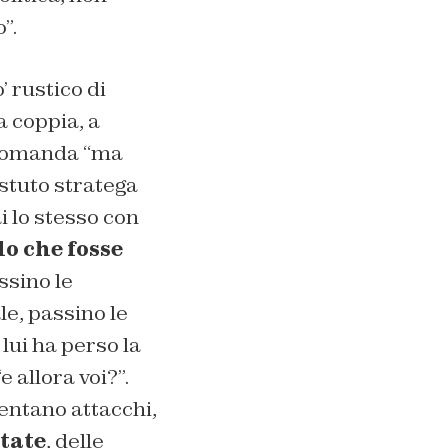
”.
 rustico di
a coppia, a
a domanda “ma
astuto stratega
ai lo stesso con
o che fosse
ssino le
le, passino le
 lui ha perso la
 allora voi?”.
entano attacchi,
state
, delle