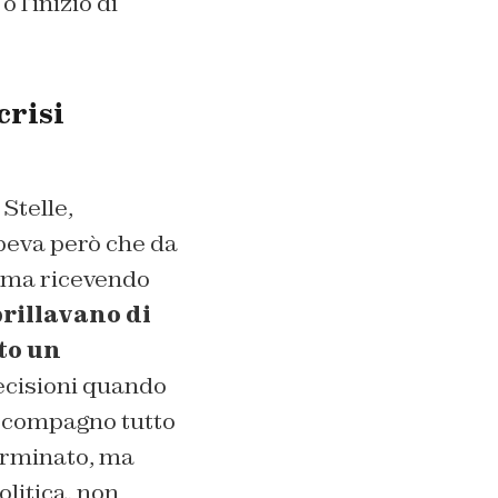
 l’inizio di
crisi
Stelle,
apeva però che da
, ma ricevendo
rillavano di
to un
ecisioni quando
compagno tutto
erminato, ma
olitica, non