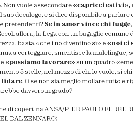
. Non vuole assecondare
«capricci estivi»,
il suo decalogo, e si dice disponibile a parlare
ue pretendenti?
Se in amor vince chi fugge
 Eccoli allora, la Lega con un bagaglio comune 
rezza, basta «che i no diventino sì» e
«noi ci
inua a corteggiare, smentisce la malelingue, s
me
«possiamo lavorare»
su un quadro «emer
mento 5 stelle, nel mezzo di chi lo vuole, si c
 fidare
. O se non sia meglio mollare tutto e ri
sarebbe davvero in grado?
gine di copertina:ANSA/PIER PAOLO FERRE
EL DAL ZENNARO)