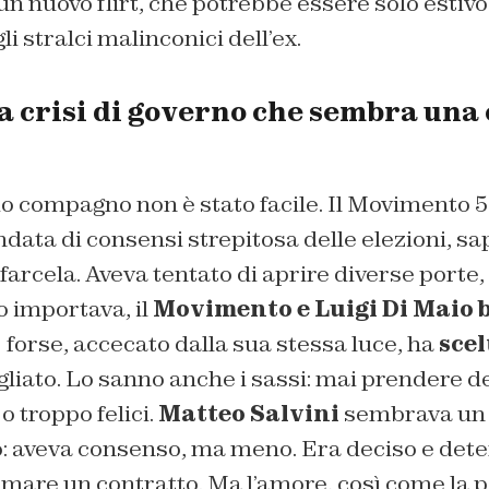
 nuovo flirt, che potrebbe essere solo estivo o
gli stralci malinconici dell’ex.
a crisi di governo che sembra una 
io compagno non è stato facile. Il Movimento 5 
ndata di consensi strepitosa delle elezioni, s
farcela. Aveva tentato di aprire diverse porte
 importava, il
Movimento e Luigi Di Maio b
E forse, accecato dalla sua stessa luce, ha
scel
liato. Lo sanno anche i sassi: mai prendere d
 o troppo felici.
Matteo Salvini
sembrava un 
 aveva consenso, ma meno. Era deciso e det
rmare un contratto. Ma l’amore, così come la p