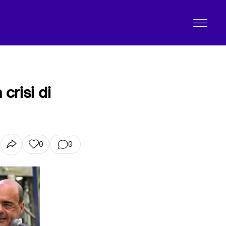
crisi di
0
0