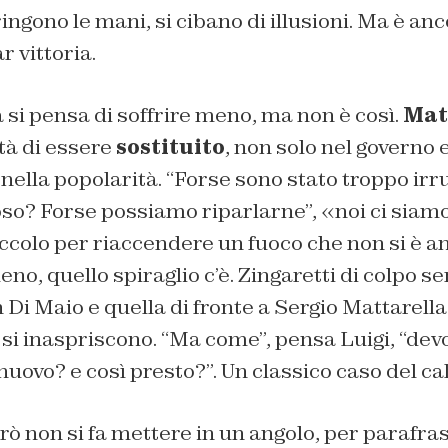
ringono le mani, si cibano di illusioni. Ma è an
r vittoria.
 si pensa di soffrire meno, ma non è così.
Mat
ità di essere
sostituito
, non solo nel governo e
ella popolarità. “Forse sono stato troppo irr
oso? Forse possiamo riparlarne”, «noi ci siam
iccolo per riaccendere un fuoco che non si è a
no, quello spiraglio c’è. Zingaretti di colpo 
n Di Maio e quella di fronte a Sergio Mattarella
 si inaspriscono. “Ma come”, pensa Luigi, “dev
 nuovo? e così presto?”. Un classico caso del ca
rò non si fa mettere in un angolo, per parafra