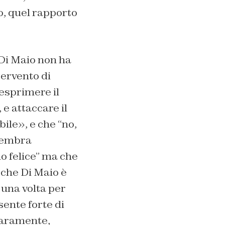
o, quel rapporto
, Di Maio non ha
tervento di
 esprimere il
e attaccare il
bile», e che “no,
 sembra
ono felice” ma che
 che Di Maio è
 una volta per
sente forte di
maramente,