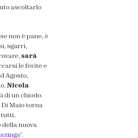
uto ascoltarlo
 se non è pane, è
i, sgarri,
rovare,
sarà
carsi le ferite e
ad Agosto,
o.
Nicola
ù di un chiodo.
i Di Maio torna
tutti,
 della nuova
azinga
“.