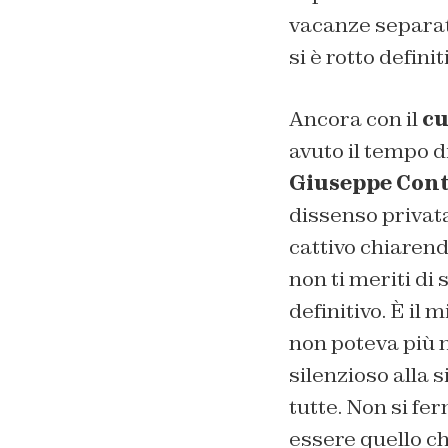
vacanze separate
si è rotto defini
Ancora con il
cu
avuto il tempo di
Giuseppe Con
dissenso privata
cattivo chiarend
non ti meriti di
definitivo. È il 
non poteva più n
silenzioso alla 
tutte. Non si fer
essere quello ch