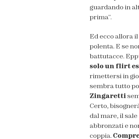
guardando in alt
prima”.
Ed ecco allora i
polenta. E se no
battutacce. Eppu
solo un flirt e
rimettersi in g
sembra tutto po
Zingaretti
semb
Certo, bisognerà
dal mare, il sale
abbronzati e no
coppia.
Compres