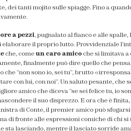
, dei tanti mojito sulle spiagge. Fino a quand
tivamente.
ore a pezzi
, pugnalato al fianco e alle spalle
 elaborare il proprio lutto. Provvidenziale l’in
te
che, come
un caro amico
che si limitava a
mente, finalmente può dire quello che pensa, 
o che “non sono io, sei tu”, brutto «irresponsa
 stare con lui, con noi”. Un saluto pesante, che
migliore amico che diceva “se sei felice tu, io s
ascondere il suo disprezzo. E ora che è finita,
sinistra di Conte, il premier amico può sfogarsi
ma di fronte alle espressioni comiche di chi si 
e sta lasciando, mentre il lasciato sorride a