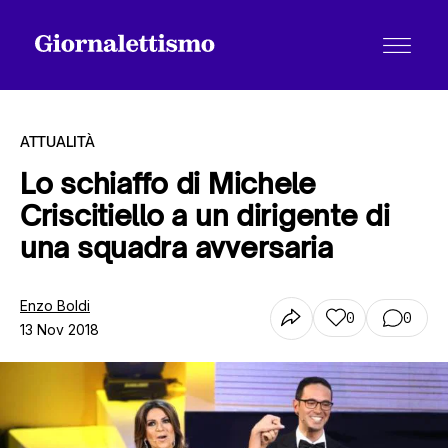
ATTUALITÀ
Lo schiaffo di Michele
Criscitiello a un dirigente di
Tutti gli articoli
una squadra avversaria
Chi siamo
Enzo Boldi
0
0
13 Nov 2018
Contatti