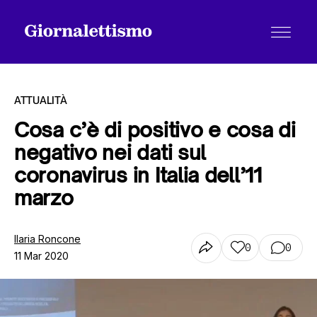
ATTUALITÀ
Cosa c’è di positivo e cosa di
negativo nei dati sul
Tutti gli articoli
coronavirus in Italia dell’11
marzo
Chi siamo
Ilaria Roncone
0
0
11 Mar 2020
Contatti