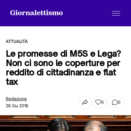
ATTUALITÀ
Le promesse di M5S e Lega?
Non ci sono le coperture per
Tutti gli articoli
reddito di cittadinanza e flat
tax
Chi siamo
Redazione
0
0
28 Giu 2018
Contatti