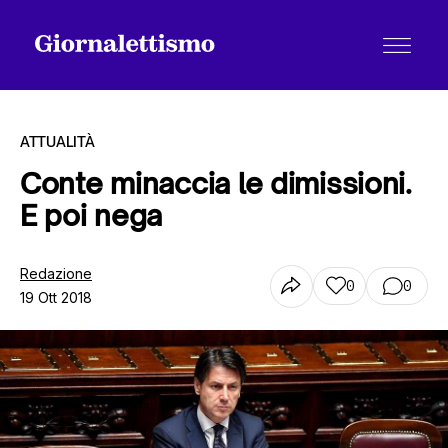
ATTUALITÀ
Conte minaccia le dimissioni.
E poi nega
Tutti gli articoli
Redazione
0
0
19 Ott 2018
Chi siamo
Contatti