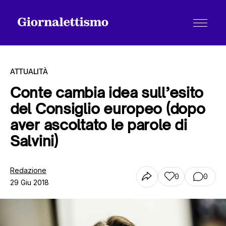
ATTUALITÀ
Conte cambia idea sull’esito
del Consiglio europeo (dopo
Tutti gli articoli
aver ascoltato le parole di
Salvini)
Chi siamo
Redazione
0
0
29 Giu 2018
Contatti