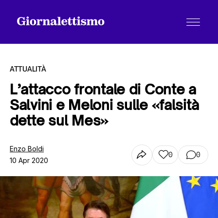
ATTUALITÀ
L’attacco frontale di Conte a
Salvini e Meloni sulle «falsità
Tutti gli articoli
dette sul Mes»
Chi siamo
Enzo Boldi
0
0
10 Apr 2020
Contatti