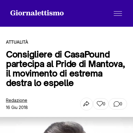
ATTUALITÀ
Consigliere di CasaPound
partecipa al Pride di Mantova,
Tutti gli articoli
il movimento di estrema
destra lo espelle
Chi siamo
Redazione
0
0
16 Giu 2018
Contatti