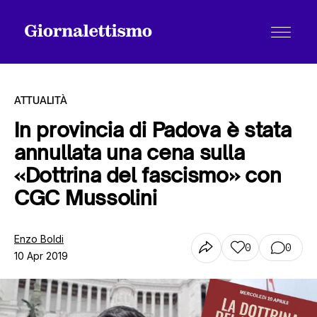
ATTUALITÀ
In provincia di Padova è stata
annullata una cena sulla
Tutti gli articoli
«Dottrina del fascismo» con
CGC Mussolini
Chi siamo
Enzo Boldi
0
0
10 Apr 2019
Contatti