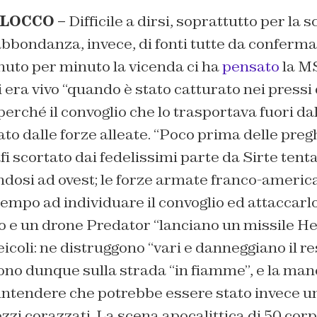
BLOCCO –
Difficile a dirsi, soprattutto per la s
 l’abbondanza, invece, di fonti tutte da conferm
nuto per minuto la vicenda ci ha
pensato
la M
era vivo “quando è stato catturato nei pressi di
erché il convoglio che lo trasportava fuori dall
ato dalle forze alleate. “Poco prima delle pregh
i scortato dai fedelissimi parte da Sirte tent
endosi ad ovest; le forze armate franco-americ
mpo ad individuare il convoglio ed attaccarlo.
o e un drone Predator “lanciano un missile Hell
eicoli: ne distruggono “vari e danneggiano il rest
iono dunque sulla strada “in fiamme”, e la ma
 intendere che potrebbe essere stato invece un
zzi corazzati. La scena apocalittica di 50 corp