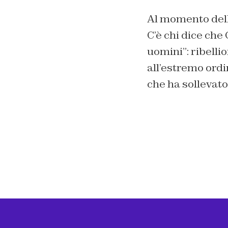
Al momento della
C’è chi dice che
uomini”: ribelli
all’estremo ordi
che ha sollevato 