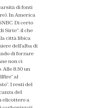
carsità di fonti
are). In America
SNBC. Di certo
 Sirte”: il che
a città libica
iere dell’alba di
ando di forzare
ane non ci
 Alle 8.30 un
fire” al
o”. I resti del
ncanza del
 elicottero a
i carbonizzati,