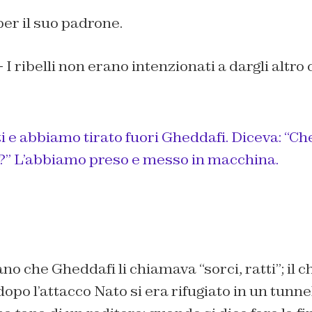
er il suo padrone.
–
I ribelli non erano intenzionati a dargli altro
i e abbiamo tirato fuori Gheddafi. Diceva: “C
” L’abbiamo preso e messo in macchina.
ano che Gheddafi li chiamava “sorci, ratti”; il ch
dopo l’attacco Nato si era rifugiato in un tunn