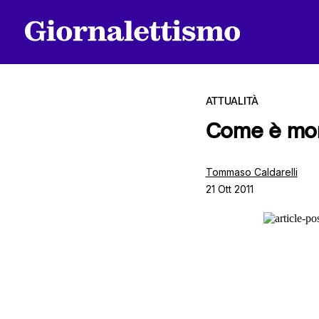
ATTUALITÀ
Come è mor
Tutti gli articoli
Tommaso Caldarelli
21 Ott 2011
Chi siamo
Contatti