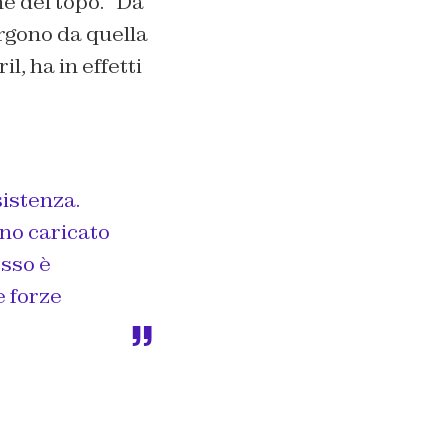
ne del topo. “Da
rgono da quella
l, ha in effetti
sistenza.
no caricato
osso è
e forze