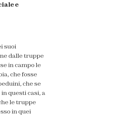
iale e
i suoi
mane dalle truppe
sse in campo le
bia, che fosse
 beduini, che se
n questi casi, a
 che le truppe
esso in quei