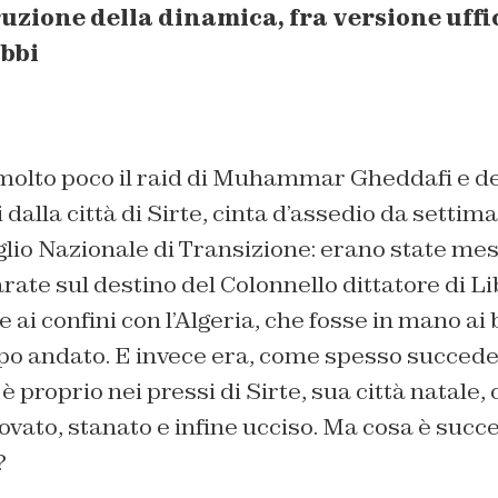
ruzione della dinamica, fra versione uffic
bbi
 molto poco il raid di Muhammar Gheddafi e de
 dalla città di Sirte, cinta d’assedio da setti
iglio Nazionale di Transizione: erano state me
arate sul destino del Colonnello dittatore di Li
e ai confini con l’Algeria, che fosse in mano ai
o andato. E invece era, come spesso succede i
 è proprio nei pressi di Sirte, sua città natale,
trovato, stanato e infine ucciso. Ma cosa è succ
?