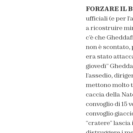
FORZARE IL 
ufficiali (e per
a ricostruire mi
c’è che Gheddafi 
non è scontato, p
era stato attacc
giovedì” Gheddaf
l’assedio, dirig
mettono molto te
caccia della Nat
convoglio di 15 v
convoglio giacc
“cratere” lascia
distruggere i me