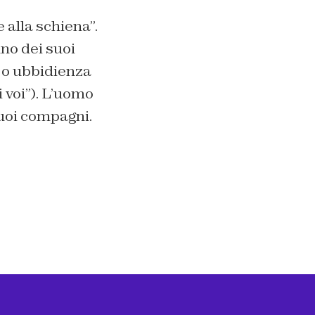
 alla schiena”.
uno dei suoi
a o ubbidienza
 voi”). L’uomo
suoi compagni.