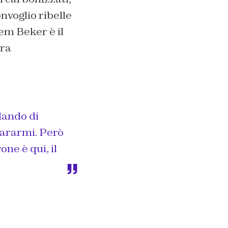
onvoglio ribelle
em Beker è il
era
lando di
pararmi. Però
ne è qui, il