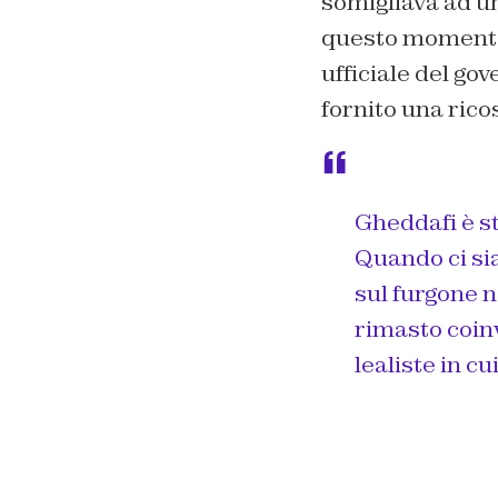
somigliava ad un
questo momento i
ufficiale del gov
fornito una rico
Gheddafi è st
Quando ci sia
sul furgone n
rimasto coinv
lealiste in cu