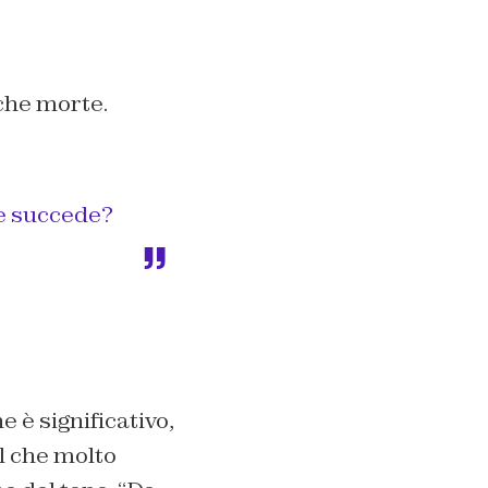
 che morte.
he succede?
e è significativo,
el che molto