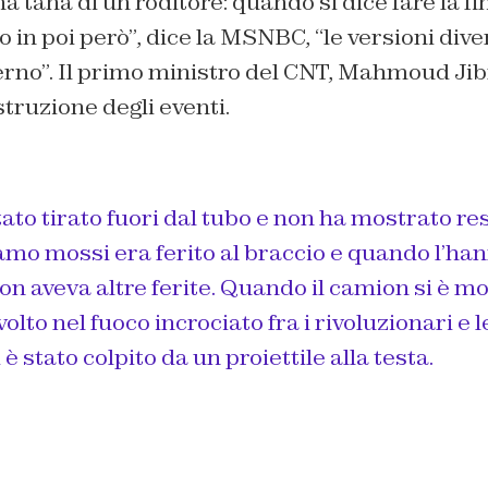
a tana di un roditore: quando si dice fare la fi
n poi però”, dice la MSNBC, “le versioni dive
erno”. Il primo ministro del CNT, Mahmoud Jibri
struzione degli eventi.
ato tirato fuori dal tubo e non ha mostrato re
mo mossi era ferito al braccio e quando l’han
on aveva altre ferite. Quando il camion si è m
olto nel fuoco incrociato fra i rivoluzionari e l
i è stato colpito da un proiettile alla testa.