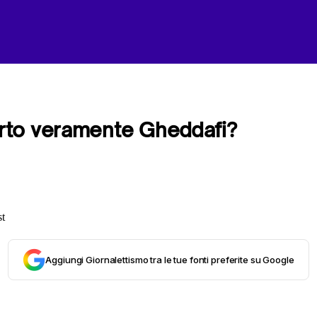
to veramente Gheddafi?
Aggiungi Giornalettismo tra le tue fonti preferite su Google