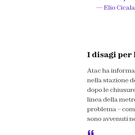
— Elio Cical
I disagi per
Atac ha informat
nella stazione d
dopo le chiusur
linea della metr
problema – come
sono avvenuti ne