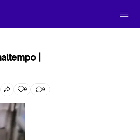
maltempo |
0
0