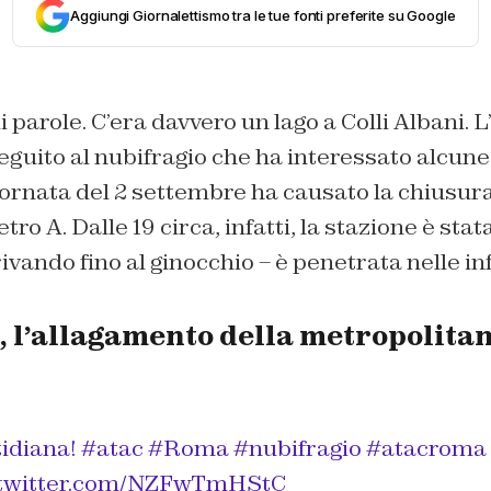
Aggiungi Giornalettismo tra le tue fonti preferite su Google
 parole. C’era davvero un lago a Colli Albani. L
guito al nubifragio che ha interessato alcune
iornata del 2 settembre ha causato la chiusura
tro A. Dalle 19 circa, infatti, la stazione è stat
rivando fino al ginocchio – è penetrata nelle in
i, l’allagamento della metropolita
idiana!
#atac
#Roma
#nubifragio
#atacroma
.twitter.com/NZFwTmHStC