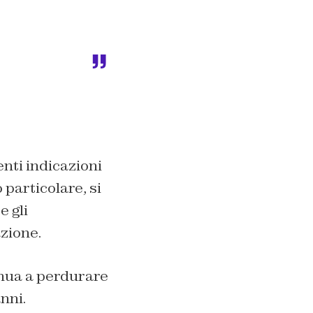
nti indicazioni
 particolare, si
e gli
azione.
inua a perdurare
nni.