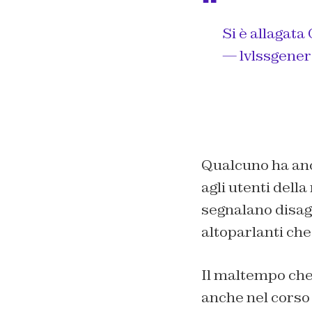
Si è allagat
— lvlssgenera
Qualcuno ha anc
agli utenti dell
segnalano disagi 
altoparlanti che
Il maltempo che 
anche nel corso 