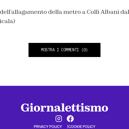
ll’allagamento della metro a Colli Albani dal
icala)
MOSTRA I COMMENTI
(0)
PRIVACY POLICY
COOKIE POLICY