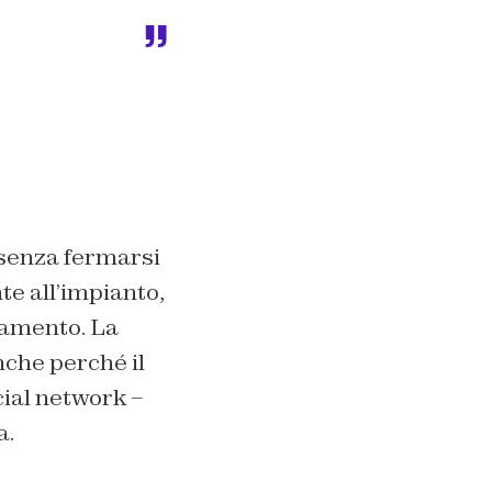
 senza fermarsi
te all’impianto,
namento. La
nche perché il
ial network –
a.