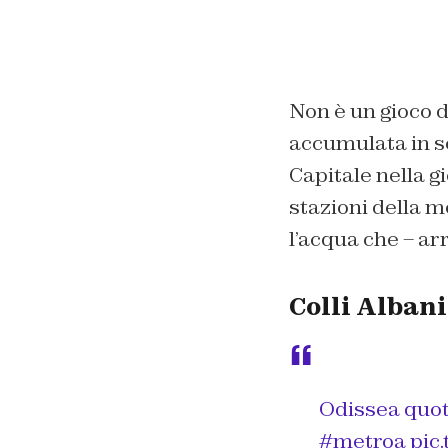
Non è un gioco di
accumulata in se
Capitale nella g
stazioni della me
l’acqua che – ar
Colli Alban
Odissea quot
#metroa
pic