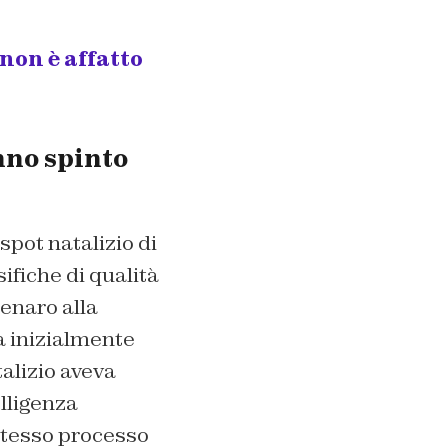
 non è affatto
nno spinto
spot natalizio di
ifiche di qualità
enaro alla
a inizialmente
alizio aveva
elligenza
 stesso processo