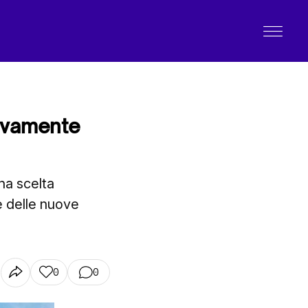
sivamente
na scelta
e delle nuove
0
0