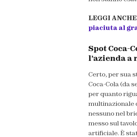
LEGGI ANCHE
piaciuta al gr
Spot Coca-Co
l’azienda a 
Certo, per sua st
Coca-Cola (da se
per quanto rigua
multinazionale 
nessuno nel brie
messo sul tavolo 
artificiale. È s