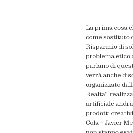
La prima cosa ch
come sostituto 
Risparmio di sol
problema etico de
parlano di quest
verrà anche disc
organizzato dall
Realtà”, realizz
artificiale andr
prodotti creativ
Cola – Javier Me
non stanno esat