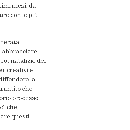
timi mesi, da
ure con le più
enerata
ad abbracciare
pot natalizio del
er creativi e
diffondere la
arantito che
prio processo
o” che,
rare questi