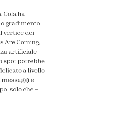
a-Cola ha
imo gradimento
l vertice dei
s Are Coming,
za artificiale
o spot potrebbe
licato a livello
i messaggi e
o, solo che –