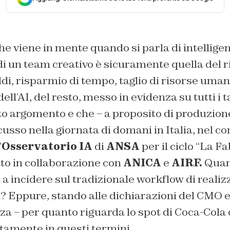
e viene in mente quando si parla di intelligenz
di un team creativo è sicuramente quella del 
di, risparmio di tempo, taglio di risorse umane
ll’AI, del resto, messo in evidenza su tutti i t
o argomento e che – a proposito di produzione
usso nella giornata di domani in Italia, nel c
’
Osservatorio IA
di
ANSA
per il ciclo “La F
ato in collaborazione con
ANICA
e
AIRF.
Quant
à a incidere sul tradizionale workflow di realiz
i? Eppure, stando alle dichiarazioni del CMO 
za – per quanto riguarda lo spot di Coca-Cola c
tamente in questi termini.