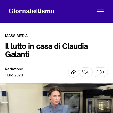
MASS MEDIA
Il lutto in casa di Claudia
Galanti
Tutti gli articoli
Redazione
0
0
1 Lug 2020
Chi siamo
Contatti