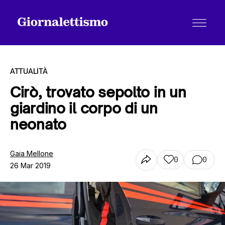
ATTUALITÀ
Cirò, trovato sepolto in un
giardino il corpo di un
Tutti gli articoli
neonato
Chi siamo
Gaia Mellone
0
0
26 Mar 2019
Contatti