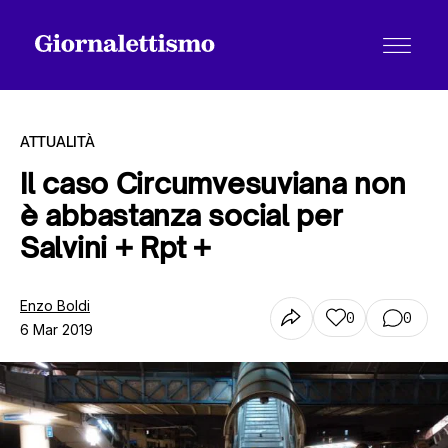
ATTUALITÀ
Il caso Circumvesuviana non
è abbastanza social per
Tutti gli articoli
Salvini + Rpt +
Chi siamo
Enzo Boldi
0
0
6 Mar 2019
Contatti