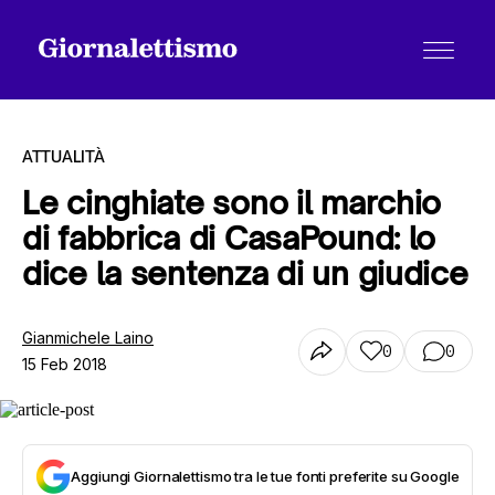
ATTUALITÀ
Le cinghiate sono il marchio
di fabbrica di CasaPound: lo
Tutti gli articoli
dice la sentenza di un giudice
Chi siamo
Gianmichele Laino
0
0
15 Feb 2018
Contatti
Aggiungi Giornalettismo tra le tue fonti preferite su Google