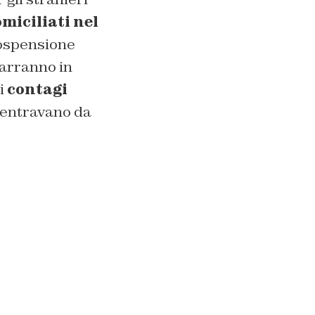
miciliati nel
sospensione
marranno in
i
contagi
rientravano da