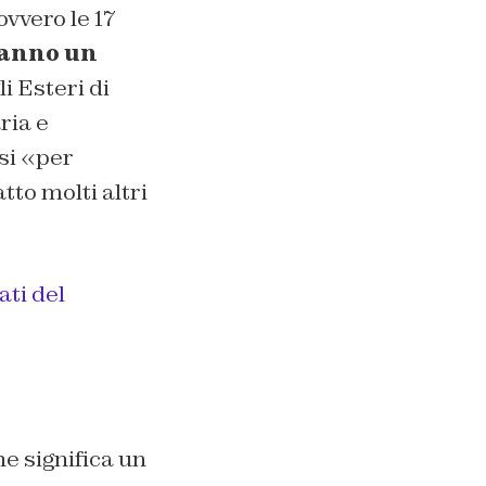
 ovvero le 17
hanno un
i Esteri di
ria e
si «per
tto molti altri
ati del
che significa un