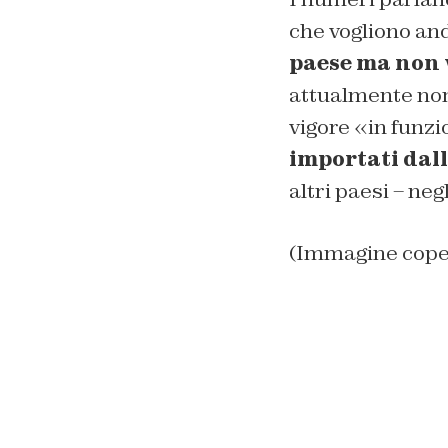
che vogliono an
paese ma non 
attualmente non 
vigore «in funzi
importati dall
altri paesi – negl
(Immagine cope