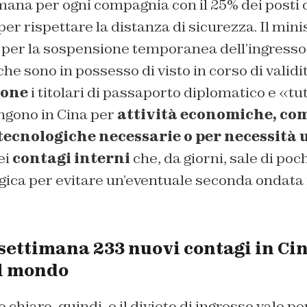
imana per ogni compagnia con il 25% dei posti
er rispettare la distanza di sicurezza. Il minis
o per la sospensione temporanea dell’ingresso
che sono in possesso di visto in corso di validi
ione
i titolari di passaporto diplomatico e «tutt
engono in Cina per
attività economiche, co
 tecnologiche necessarie o per necessità
ei
contagi interni
che, da giorni, sale di poc
ogica per evitare un’eventuale seconda ondata
settimana 233 nuovi contagi in Cin
el mondo
chiaro, quindi, e il divieto di ingresso vale per