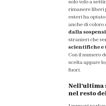
solo volo a sett
rimanere liberi p
esteri ha optat
anche di coloro 
dalla sospens
stranieri che v
scientifiche e
Con il numero d
scelta appare l
fuori.
Nell’ultima 
nel resto d
I numeri parlano 