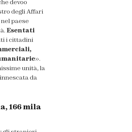
 che devoo
tro degli Affari
 nel paese
tà.
Esentati
i i cittadini
mmerciali,
 umanitarie
».
hissime unità, la
 innescata da
a, 166 mila
 gli stranieri