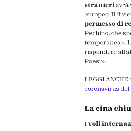
stranieri
avrà 
europee. Il divi
permesso di r
Pechino, che spe
temporanea». La 
rispondere all’a
Paesi».
LEGGI ANCHE 
coronavirus del
La cina chiu
I
voli internaz