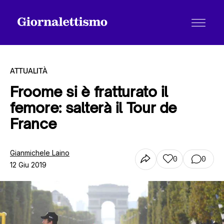
ATTUALITÀ
Froome si è fratturato il
femore: salterà il Tour de
Tutti gli articoli
France
Chi siamo
Gianmichele Laino
0
0
12 Giu 2019
Contatti