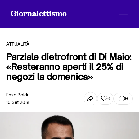
ATTUALITÀ
Parziale dietrofront di Di Maio:
«Resteranno aperti il 25% di
Tutti gli articoli
negozi la domenica»
Chi siamo
Enzo Boldi
0
0
10 Set 2018
Contatti