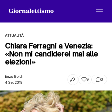
ATTUALITÀ
Chiara Ferragni a Venezia:
«Non mi candiderei mai alle
Tutti gli articoli
elezioni»
Chi siamo
Enzo Boldi
0
0
4 Set 2019
Contatti