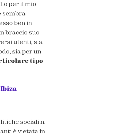
io per il mio
he sembra
esso ben in
in braccio suo
ersi utenti, sia
odo, sia per un
ticolare tipo
 Ibiza
itiche sociali n.
anti è vietata in