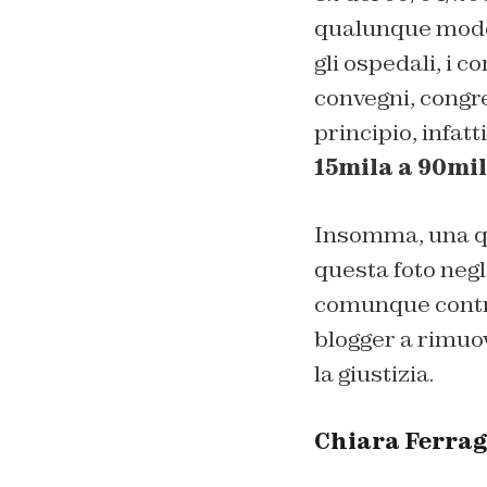
qualunque modo,
gli ospedali, i co
convegni, congre
principio, infatt
15mila a 90mi
Insomma, una qu
questa foto negli
comunque contro
blogger a rimuov
la giustizia.
Chiara Ferragn