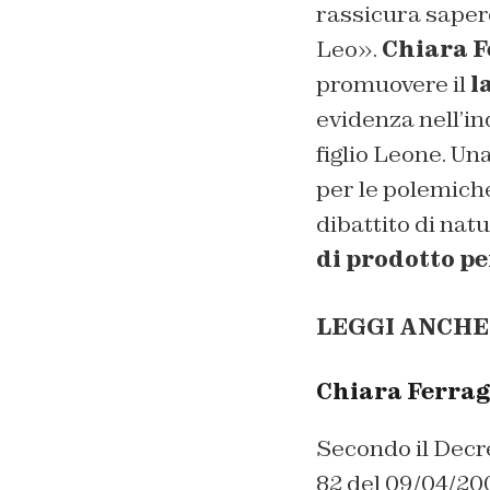
rassicura sapere 
Leo».
Chiara F
promuovere il
l
evidenza nell’i
figlio Leone. Una
per le polemiche
dibattito di nat
di prodotto p
LEGGI ANCHE
Chiara Ferragn
Secondo il Decret
82 del 09/04/2009