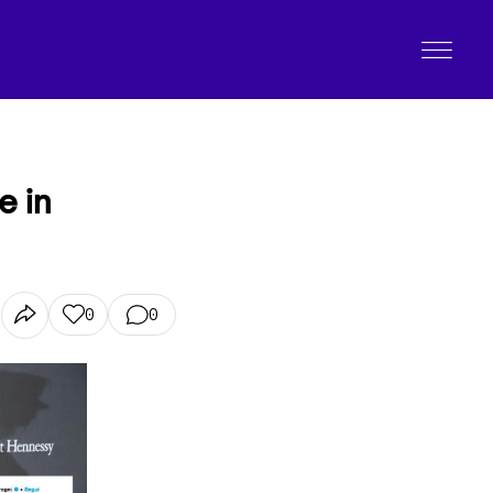
e in
0
0