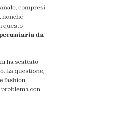
canale, compresi
ci, nonché
di questo
pecuniaria da
ni ha scattato
to. La questione,
e fashion
si problema con