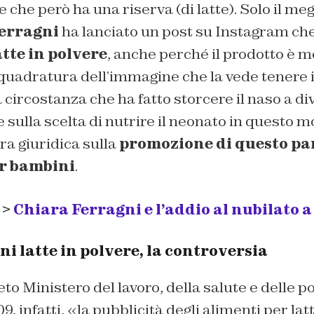
che però ha una riserva (di latte). Solo il megl
erragni
ha lanciato un post su Instagram c
atte in polvere
, anche perché il prodotto è m
nquadratura dell’immagine che la vede tenere 
 circostanza che ha fatto storcere il naso a div
 sulla scelta di nutrire il neonato in questo m
ura giuridica sulla
promozione di questo par
er bambini
.
 >
Chiara Ferragni e l’addio al nubilato a
i latte in polvere, la controversia
o Ministero del lavoro, della salute e delle pol
, infatti, «la pubblicità degli alimenti per latt