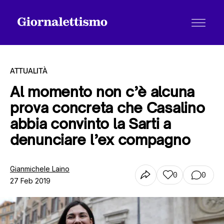
ATTUALITÀ
Al momento non c’è alcuna
prova concreta che Casalino
Tutti gli articoli
abbia convinto la Sarti a
denunciare l’ex compagno
Chi siamo
Gianmichele Laino
0
0
27 Feb 2019
Contatti