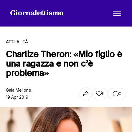
ATTUALITÀ
Charlize Theron: «Mio figlio è
una ragazza e non c’è
Tutti gli articoli
problema»
Chi siamo
Gaia Mellone
0
0
19 Apr 2019
Contatti