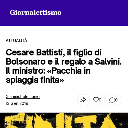
ATTUALITÀ
Cesare Battisti, il figlio di
Bolsonaro e il regalo a Salvini.
Tutti gli articoli
Il ministro: «Pacchia in
spiaggia finita»
Chi siamo
Gianmichele Laino
0
0
13 Gen 2019
Contatti