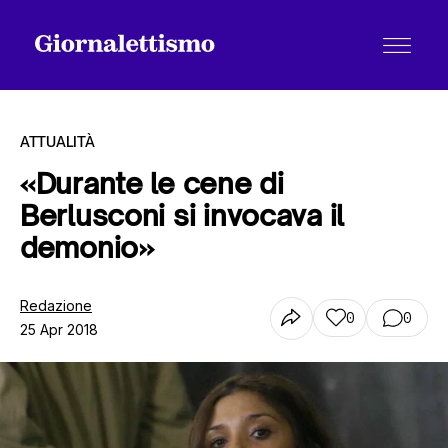
ATTUALITÀ
«Durante le cene di
Berlusconi si invocava il
Tutti gli articoli
demonio»
Chi siamo
Redazione
0
0
25 Apr 2018
Contatti