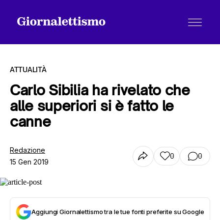
ATTUALITÀ
Carlo Sibilia ha rivelato che
alle superiori si è fatto le
Tutti gli articoli
canne
Chi siamo
Redazione
0
0
15 Gen 2019
Contatti
Aggiungi Giornalettismo tra le tue fonti preferite su Google