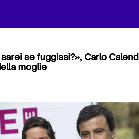
arei se fuggissi?», Carlo Calen
della moglie