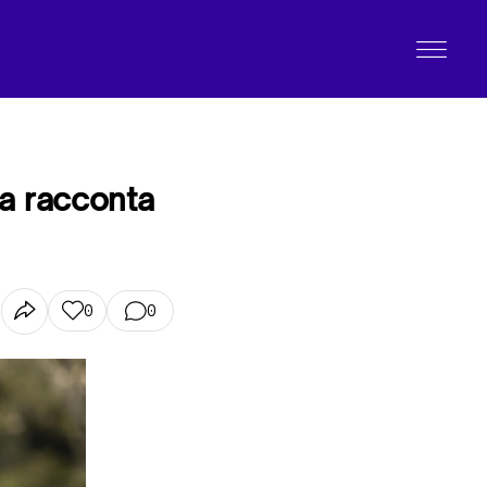
da racconta
0
0