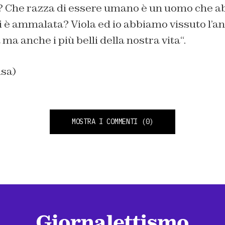
 Che razza di essere umano è un uomo che a
i è ammalata? Viola ed io abbiamo vissuto l’a
 ma anche i più belli della nostra vita
“.
nsa)
MOSTRA I COMMENTI
(0)