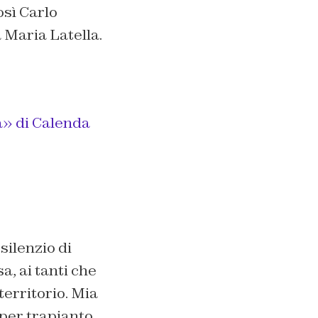
osì Carlo
 Maria Latella.
a» di Calenda
silenzio di
a, ai tanti che
territorio. Mia
per trapianto.