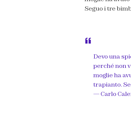
Seguo i tre bim
Devo una spie
perché non va
moglie ha av
trapianto. Se
— Carlo Cal