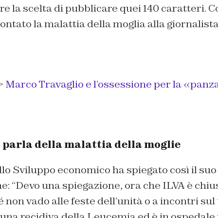
re la scelta di pubblicare quei 140 caratteri. C
ntato la malattia della moglia alla giornalista
>
Marco Travaglio e l’ossessione per la «panz
parla della malattia della moglie
llo Sviluppo economico ha spiegato così il suo 
e: “D
evo una spiegazione, ora che ILVA è chius
non vado alle feste dell’unità o a incontri sul 
una recidiva della Leucemia ed è in ospedale 