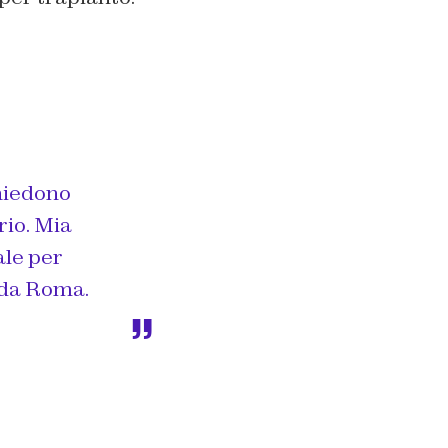
chiedono
rio. Mia
ale per
i da Roma.