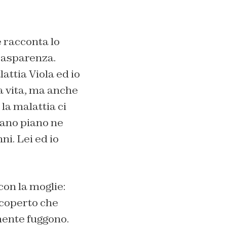
 racconta lo
trasparenza.
attia Viola ed io
ra vita, ma anche
la malattia ci
iano piano ne
i. Lei ed io
on la moglie:
scoperto che
mente fuggono.