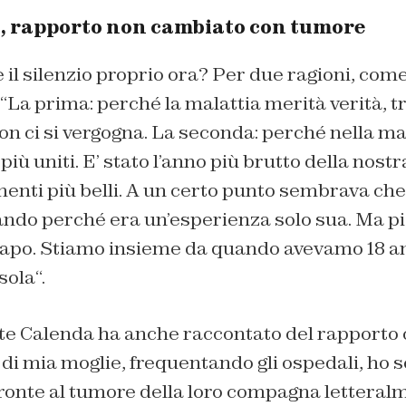
, rapporto non cambiato con tumore
l silenzio proprio ora? Per due ragioni, come
“
La prima: perché la malattia merità verità, 
on ci si vergogna. La seconda: perché nella mal
più uniti. E’ stato l’anno più brutto della nost
enti più belli. A un certo punto sembrava che 
ando perché era un’esperienza solo sua. Ma p
capo. Stiamo insieme da quando avevamo 18 ann
sola
“.
 Calenda ha anche raccontato del rapporto c
 di mia moglie, frequentando gli ospedali, ho 
fronte al tumore della loro compagna letteral