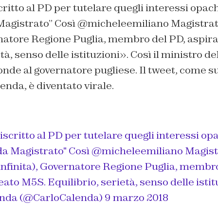
critto al PD per tutelare quegli interessi opach
Magistrato” Così @micheleemiliano Magistrato
rnatore Regione Puglia, membro del PD, aspir
tà, senso delle istituzioni». Così il ministro d
nde al governatore pugliese. Il tweet, come 
lenda, è diventato virale.
 iscritto al PD per tutelare quegli interessi op
da Magistrato" Così
@micheleemiliano
Magist
infinita), Governatore Regione Puglia, membro
eato M5S. Equilibrio, serietà, senso delle istit
enda (@CarloCalenda)
9 marzo 2018