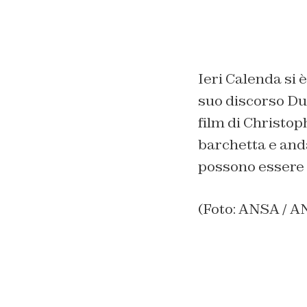
Ieri Calenda si è
suo discorso Dun
film di Christo
barchetta e anda
possono essere 
(Foto: ANSA /