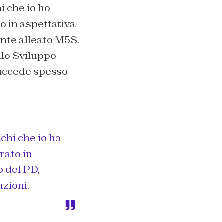
i che io ho
 in aspettativa
ante alleato M5S.
ello Sviluppo
succede spesso
achi che io ho
rato in
 del PD,
uzioni.