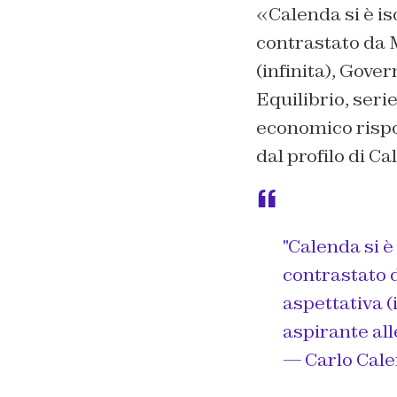
«Calenda si è is
contrastato da 
(infinita), Gove
Equilibrio, serie
economico rispo
dal profilo di Ca
"Calenda si è
contrastato 
aspettativa (
aspirante all
— Carlo Cal