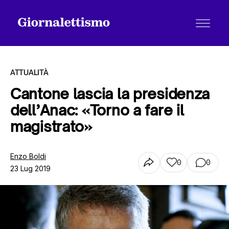
ATTUALITÀ
Cantone lascia la presidenza
dell’Anac: «Torno a fare il
Tutti gli articoli
magistrato»
Chi siamo
Enzo Boldi
0
0
23 Lug 2019
Contatti