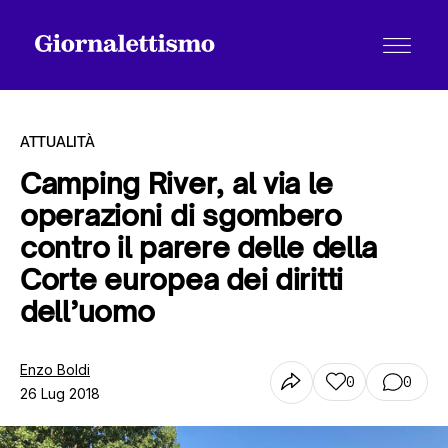
ATTUALITÀ
Camping River, al via le
operazioni di sgombero
Tutti gli articoli
contro il parere delle della
Corte europea dei diritti
Chi siamo
dell’uomo
Enzo Boldi
Contatti
0
0
26 Lug 2018