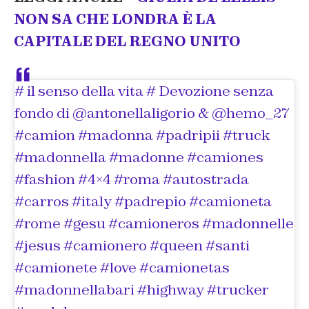
NON SA CHE LONDRA È LA
CAPITALE DEL REGNO UNITO
# il senso della vita # Devozione senza
fondo di @antonellaligorio & @hemo_27
#camion #madonna #padripii #truck
#madonnella #madonne #camiones
#fashion #4×4 #roma #autostrada
#carros #italy #padrepio #camioneta
#rome #gesu #camioneros #madonnelle
#jesus #camionero #queen #santi
#camionete #love #camionetas
#madonnellabari #highway #trucker