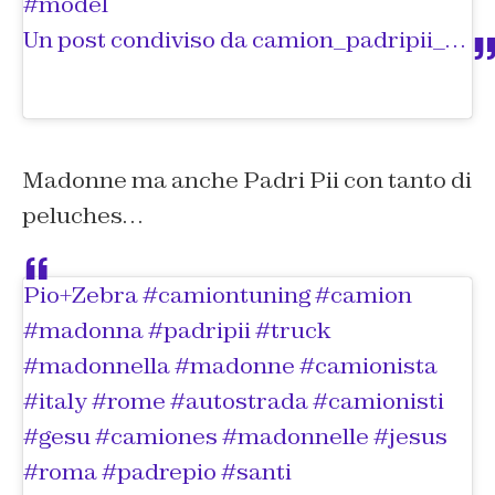
#model
Un post condiviso da
camion_padripii_e_madonne
Madonne ma anche Padri Pii con tanto di
peluches…
Pio+Zebra #camiontuning #camion
#madonna #padripii #truck
#madonnella #madonne #camionista
#italy #rome #autostrada #camionisti
#gesu #camiones #madonnelle #jesus
#roma #padrepio #santi