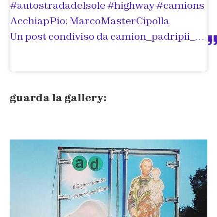
#autostradadelsole #highway #camions
AcchiapPio: MarcoMasterCipolla
Un post condiviso da
camion_padripii_e_madonne
guarda la gallery: