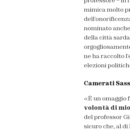
professore – in 
mimica molto pre
dell’onorificenz
nominato anche 
della città sard
orgogliosamente 
ne ha raccolto l
elezioni politich
Camerati Sassa
«È un omaggio f
volontà di mi
del professor Gi
sicuro che, al d