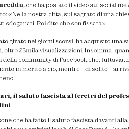
Careddu
, che ha postato il video sui social net
: «Nella nostra città, sul sagrato di una chie
ti sdoganati. Poi dite che son fissata».
tato girato nei giorni scorsi, ha acquisito una s
ti, oltre 23mila visualizzazioni. Insomma, qua
hi della community di Facebook che, tuttavia, 
nto in merito a ciò, mentre – di solito – arri
meno.
i, il saluto fascista al feretri del profe
dini
one che ha fatto il saluto fascista davanti alla