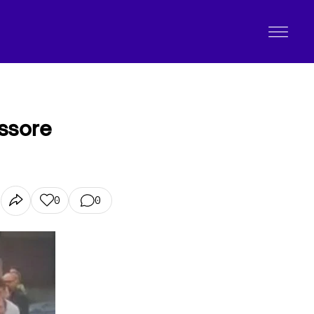
essore
0
0