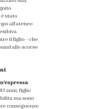
ilizzato una
gnito
 è stato
po all’ateneo
 esibiva
e il figlio – che
Pound alle scorse
ini
un’espressa
 43 anni, figlio
abilità ma sono
altre conseguenze