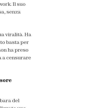
work. Il suo
sa, senza
ua viralità. Ha
nto basta per
non ha preso
va a censurare
ssore
 bara del