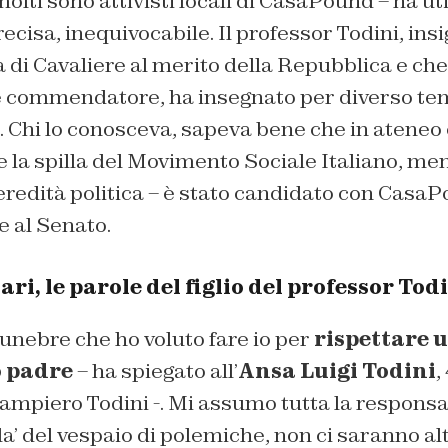
molti sono attivisti locali di CasaPound – ha ut
cisa, inequivocabile. Il professor Todini, insi
a di Cavaliere al merito della Repubblica e che
commendatore, ha insegnato per diverso tem
a. Chi lo conosceva, sapeva bene che in ateneo
la spilla del Movimento Sociale Italiano, mentr
’eredità politica – è stato candidato con Casa
e al Senato.
ri, le parole del figlio del professor Tod
unebre che ho voluto fare io per
rispettare 
o padre
– ha spiegato all’
Ansa
Luigi Todini
,
ampiero Todini -. Mi assumo tutta la respons
i la’ del vespaio di polemiche, non ci saranno 