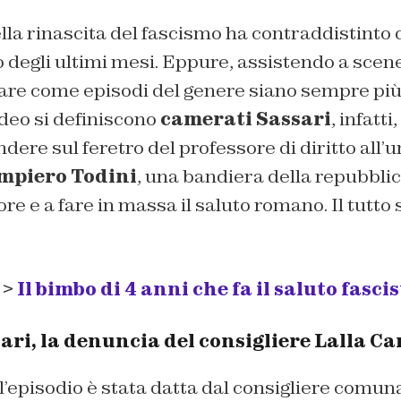
la rinascita del fascismo ha contraddistinto 
co degli ultimi mesi. Eppure, assistendo a sce
are come episodi del genere siano sempre più
ideo si definiscono
camerati Sassari
, infatt
dere sul feretro del professore di diritto all’u
mpiero Todini
, una bandiera della repubblica
ore e a fare in massa il saluto romano. Il tutto 
 >
Il bimbo di 4 anni che fa il saluto fascis
ri, la denuncia del consigliere Lalla C
’episodio è stata datta dal consigliere comunal