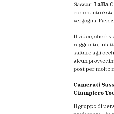
Sassari
Lalla 
commento è stato
vergogna. Fascis
Il video, che è s
raggiunto, infat
saltare agli occ
alcun provvedime
post per molto 
Camerati Sassar
Giampiero To
Il gruppo di pers