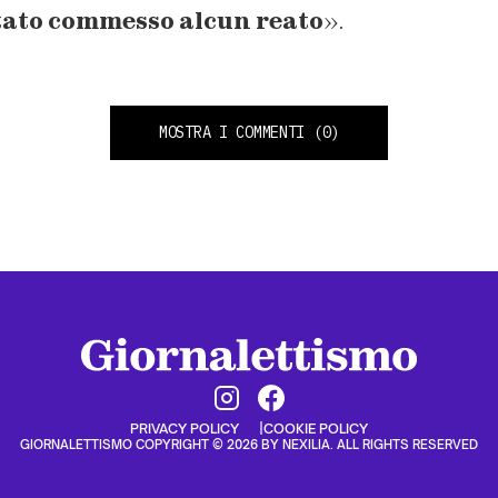
tato commesso alcun reato
».
MOSTRA I COMMENTI
(0)
PRIVACY POLICY
COOKIE POLICY
GIORNALETTISMO COPYRIGHT © 2026 BY NEXILIA. ALL RIGHTS RESERVED