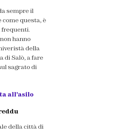
da sempre il
ne come questa, è
 frequenti.
i, non hanno
niveristà della
 di Salò, a fare
sul sagrato di
ta all’asilo
areddu
e della città di