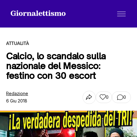
ATTUALITÀ
Calcio, lo scandalo sulla
nazionale del Messico:
Tutti gli articoli
festino con 30 escort
Chi siamo
Redazione
0
0
6 Giu 2018
Contatti