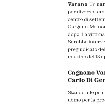
Varano
. Un
car
per diverso tem
centro di settem
Gargano. Ma non 
dopo. La vittima
Sarebbe interven
pregiudicato del 
mattino del 13 ap
Cagnano Var
Carlo Di Ge
Stando alle prim
uomo per la pro