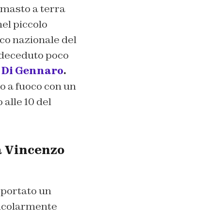
rimasto a terra
el piccolo
rco nazionale del
è deceduto poco
 Di Gennaro
.
to a fuoco con un
 alle 10 del
a Vincenzo
 portato un
ticolarmente