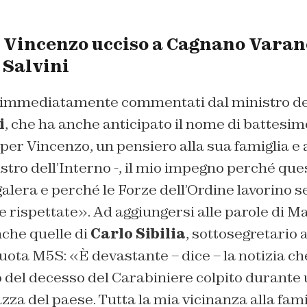
 Vincenzo ucciso a Cagnano Varano
 Salvini
ati immediatamente commentati dal ministro de
i
, che ha anche anticipato il nome di battesimo
er Vincenzo, un pensiero alla sua famiglia e ai
nistro dell’Interno -, il mio impegno perché qu
galera e perché le Forze dell’Ordine lavorino 
 e rispettate». Ad aggiungersi alle parole di M
nche quelle di
Carlo Sibilia
, sottosegretario 
quota M5S: «È devastante – dice – la notizia ch
del decesso del Carabiniere colpito durante u
zza del paese. Tutta la mia vicinanza alla fam