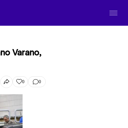
ano Varano,
0
0