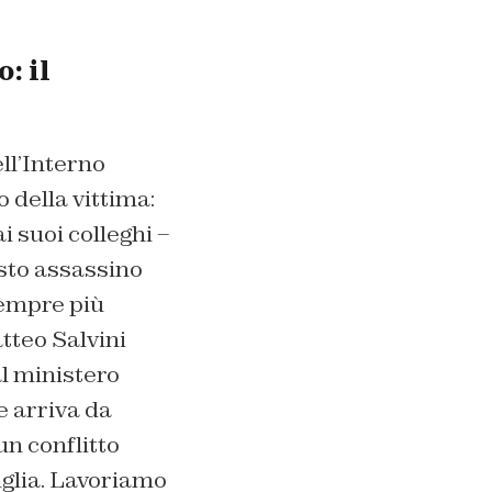
: il
ll’Interno
 della vittima:
 suoi colleghi –
esto assassino
sempre più
atteo Salvini
al ministero
e arriva da
n conflitto
iglia. Lavoriamo