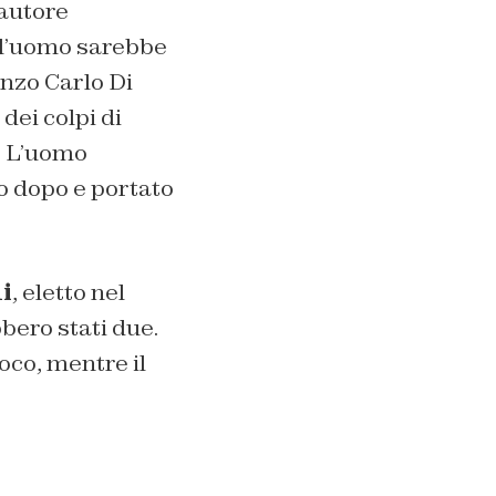
’autore
, l’uomo sarebbe
nzo Carlo Di
dei colpi di
. L’uomo
o dopo e portato
i
, eletto nel
bbero stati due.
uoco, mentre il