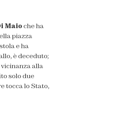
Di Maio
che ha
ella piazza
stola e ha
allo, è deceduto;
a vicinanza alla
ito solo due
e tocca lo Stato,