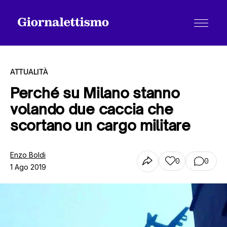
ATTUALITÀ
Perché su Milano stanno
volando due caccia che
Tutti gli articoli
scortano un cargo militare
Chi siamo
Enzo Boldi
0
0
1 Ago 2019
Contatti