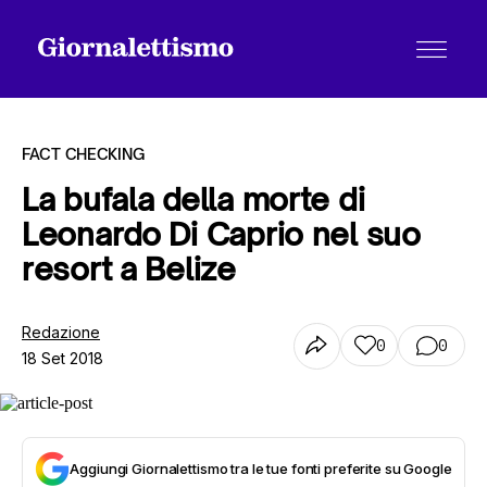
FACT CHECKING
La bufala della morte di
Leonardo Di Caprio nel suo
Tutti gli articoli
resort a Belize
Chi siamo
Redazione
0
0
18 Set 2018
Contatti
Aggiungi Giornalettismo tra le tue fonti preferite su Google