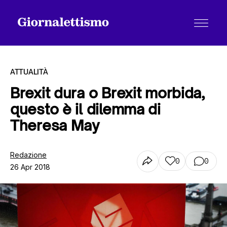
ATTUALITÀ
Brexit dura o Brexit morbida,
questo è il dilemma di
Tutti gli articoli
Theresa May
Chi siamo
Redazione
0
0
26 Apr 2018
Contatti